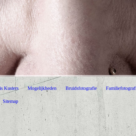
is Kusters
Mogelijkheden
Bruidsfotografie
Familiefotograf
Sitemap