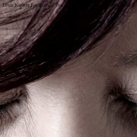
Louis Kusters Fotografie
You don't take a photograph, you make it