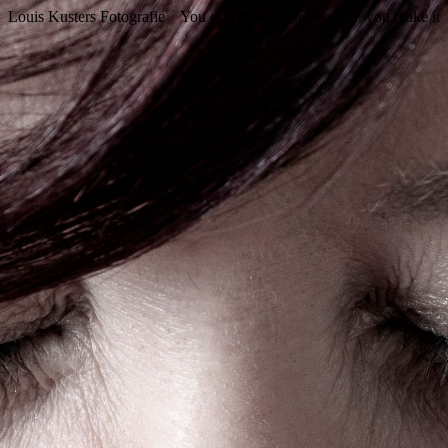
Louis Kusters Fotografie
You don't take a photograph, you make it