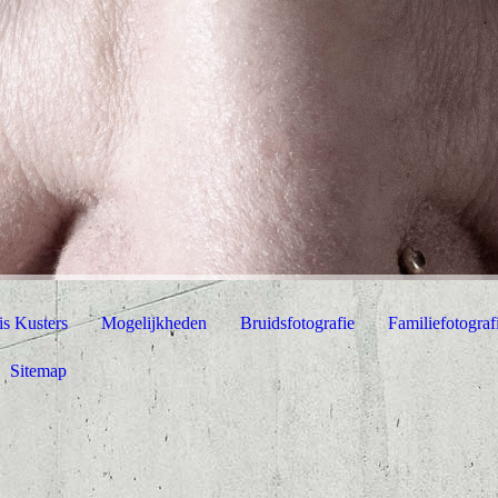
is Kusters
Mogelijkheden
Bruidsfotografie
Familiefotograf
Sitemap